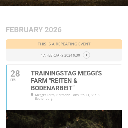
FEBRUARY 2026
THIS IS A REPEATING EVENT
17. FEBRUARY 2024 9:30
28
TRAININGSTAG MEGGI'S
FARM "REITEN &
FEB
BODENARBEIT"
Meggi's Farm
, Hermann-Löns-Str. 11, 35713
Eschenburg