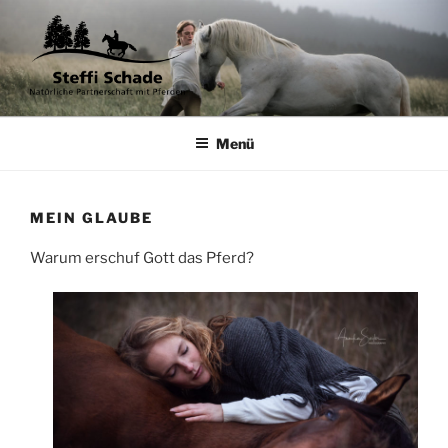
Zum
Inhalt
springen
STEFFI SCHADE
Natürliche Partnerschaft mit Pferden
Menü
MEIN GLAUBE
Warum erschuf Gott das Pferd?