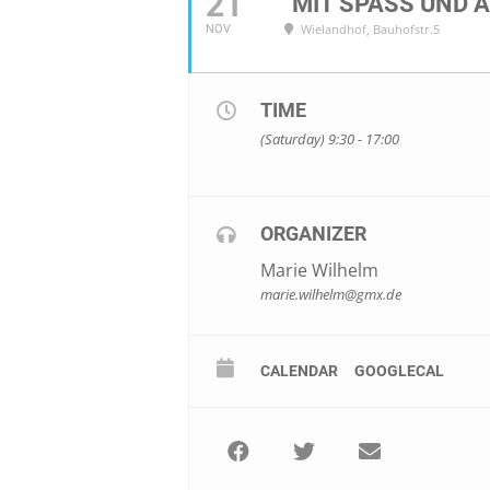
21
"MIT SPASS UND 
Wielandhof
, Bauhofstr.5
NOV
TIME
(Saturday) 9:30 - 17:00
ORGANIZER
Marie Wilhelm
marie.wilhelm@gmx.de
CALENDAR
GOOGLECAL