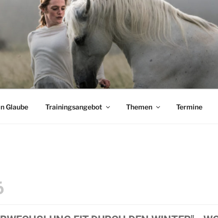
CHADE
Pferden
n Glaube
Trainingsangebot
Themen
Termine
6