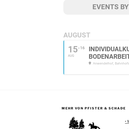
EVENTS BY
AUGUST
15
16
INDIVIDUALK
BODENARBEIT
AUG
Anwendelhof
, Bahnhofs
MEHR VON PFISTER & SCHADE
‣ 