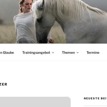
CHADE
Pferden
n Glaube
Trainingsangebot
Themen
Termine
ZER
NEUESTE BE