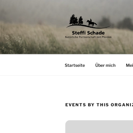
Zum
Inhalt
springen
STEFFI S
Natürliche Partnerschaft mit 
Startseite
Über mich
Mei
EVENTS BY THIS ORGANI