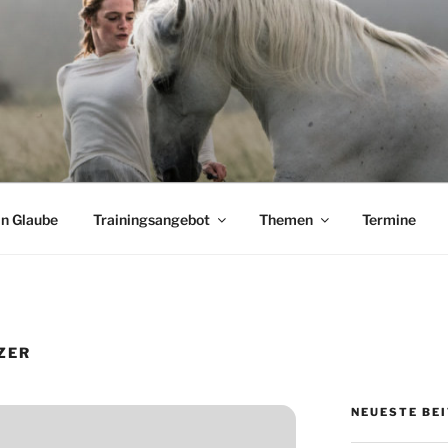
CHADE
Pferden
n Glaube
Trainingsangebot
Themen
Termine
ZER
NEUESTE BE