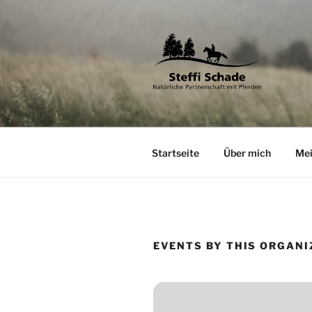
Zum
Inhalt
springen
STEFFI S
Natürliche Partnerschaft mit 
Startseite
Über mich
Mei
EVENTS BY THIS ORGANI